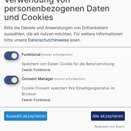
personenbezogenen Daten
und Cookies
Bitte die Dienste und Anwendungen von Drittanbietern
auswählen, die wir nutzen möchten.
Für weitere Informationen
bitte unsere
Datenschutzhinweise
lesen.
Funktional
(immer erforderlich)
Tageslosung
Speichern von Daten: Cookie für die Benutzersitzung
Zweck
:
Funktional
Jauchze, du Tochter Zion! Frohlocke, Israel! Freue
Consent Manager
(immer erforderlich)
dich und sei fröhlich von ganzem Herzen, du
Tochter Jerusalem! Denn der HERR hat deine
Cookie Consent speichert Ihre Einwilligungsstatus im
Strafe weggenommen.
Browser
Zweck
:
Funktional
Zefanja 3,14-15
Christus ist gekommen und hat im Evangelium
Auswahl akzeptieren
Alle akzeptieren
Frieden verkündigt euch, die ihr fern wart, und
Frieden denen, die nahe waren.
Realisiert mit Klaro!