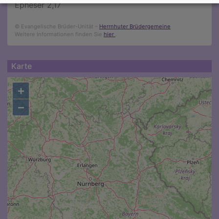
Epheser 2,17
© Evangelische Brüder-Unität –
Herrnhuter Brüdergemeine
Weitere Informationen finden Sie
hier
.
Karte
+
−