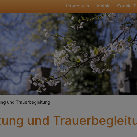
Fußbereichsmen
Impressum
Kontakt
Cookie-Ei
umb
ng und Trauerbegleitung
tung und Trauerbegleit