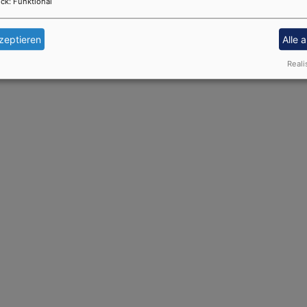
ck
:
Funktional
zeptieren
Alle 
Reali