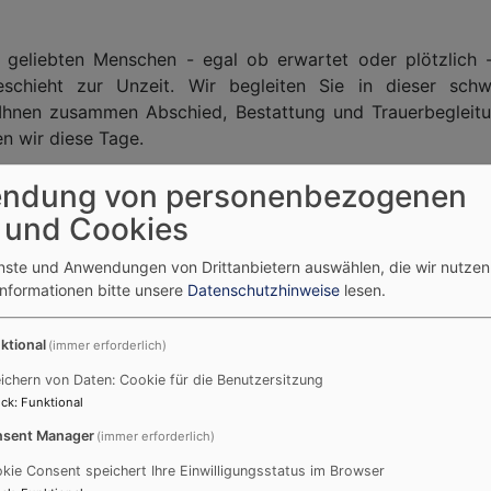
s geliebten Menschen - egal ob erwartet oder plötzlich
chieht zur Unzeit. Wir begleiten Sie in dieser schw
 Ihnen zusammen Abschied, Bestattung und Trauerbegleitung
n wir diese Tage.
irekt im Pfarramt unter der Rufnummer:
ndung von personenbezogenen
 und Cookies
enste und Anwendungen von Drittanbietern auswählen, die wir nutze
rer Abwesenheit des Ortspfarrers erfahren Sie durc
Informationen bitte unsere
Datenschutzhinweise
lesen.
s die Kontaktdaten der diensthabenden Pfarrperson.
ktional
(immer erforderlich)
ichern von Daten: Cookie für die Benutzersitzung
ck
:
Funktional
sent Manager
(immer erforderlich)
kie Consent speichert Ihre Einwilligungsstatus im Browser