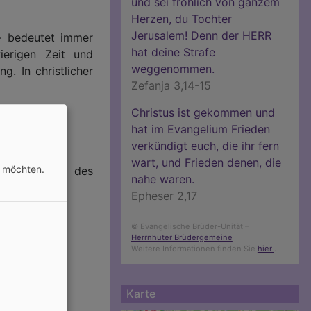
und sei fröhlich von ganzem
Herzen, du Tochter
Jerusalem! Denn der HERR
 - bedeutet immer
hat deine Strafe
ierigen Zeit und
weggenommen.
. In christlicher
Zefanja 3,14-15
Christus ist gekommen und
hat im Evangelium Frieden
verkündigt euch, die ihr fern
wart, und Frieden denen, die
n möchten.
h die Ansage des
nahe waren.
Epheser 2,17
© Evangelische Brüder-Unität –
Herrnhuter Brüdergemeine
Weitere Informationen finden Sie
hier
.
Karte