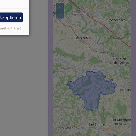
+
−
akzeptieren
siert mit Klaro!